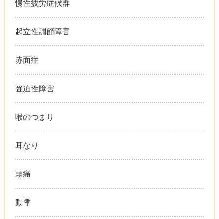
慢性疲労症候群
起立性調節障害
赤面症
強迫性障害
喉のつまり
耳なり
頭痛
動悸