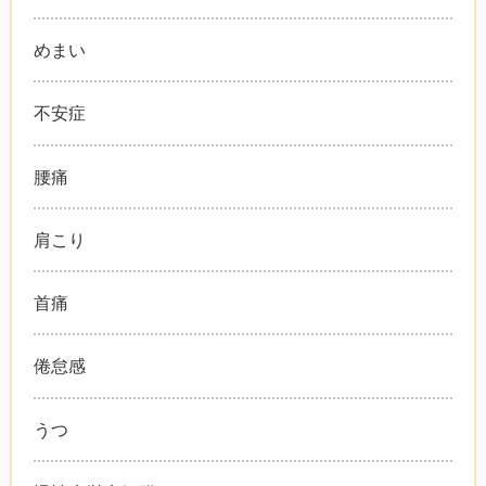
めまい
不安症
腰痛
肩こり
首痛
倦怠感
うつ