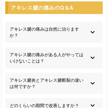
アキレス腱の痛みのQ＆A
アキレス腱の痛みは自然に治ります
か？
軽度の場合は安静により自然治癒することもあり
ますが、慢性化すると自然治癒は困難になりま
アキレス腱の痛みがある人がやっては
す。早期の適切な対処が重要です。
いけないことは？
痛みを我慢して運動を続けること、急激な運動の
開始、不適切なストレッチ、硬い地面での激しい
アキレス腱炎とアキレス腱断裂の違い
運動は避けるべきです。
は何ですか？
アキレス腱炎は腱の炎症による痛みですが、断裂
は腱が部分的または完全に切れた状態で、後者は
どのくらいの期間で改善しますか？