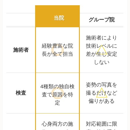
当院
グループ院
施術者により
経験豊富な院
技術レベルに
施術者
長が全て担当
差が生じ安定
しない
姿勢の写真を
4種類の独自検
検査
撮るだけなど
査で
原因を特
偏りがある
定
心身両方の施
対応範囲に限