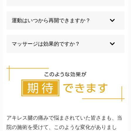
より重篤で手術が必要になることが多いです。
症状の程度により異なりますが、軽度なら2～3週
間、慢性化した場合は1～2ヶ月以上かかることも
運動はいつから再開できますか？
あります。個人差があります。
痛みが完全に消失し、医師の許可が得られてから
段階的に再開します。通常は数週間から数ヶ月の
マッサージは効果的ですか？
期間が必要です。
適切に行えば血流改善や筋肉の柔軟性向上に効果
的ですが、炎症が強い急性期は避け、専門家の指
導を受けることが重要です。
アキレス腱の痛みで悩まされていた皆さまも、当
院の施術を受けて、このような変化がありまし