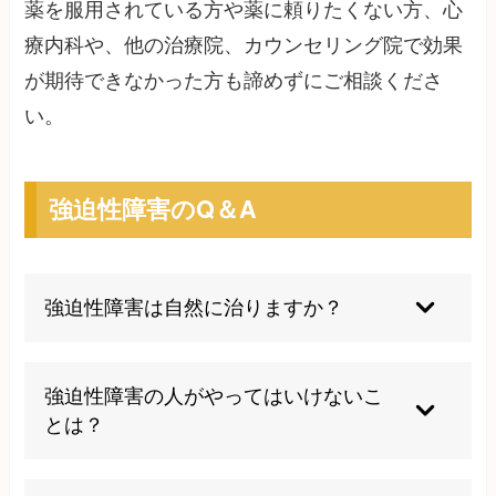
薬を服用されている方や薬に頼りたくない方、心
療内科や、他の治療院、カウンセリング院で効果
が期待できなかった方も諦めずにご相談くださ
い。
強迫性障害のQ＆A
強迫性障害は自然に治りますか？
強迫性障害は自然に完全に治ることは稀です。適
切な治療を受けることで症状の改善が期待できま
強迫性障害の人がやってはいけないこ
すが、放置すると症状が悪化することが多いで
とは？
す。早期に専門家に相談することをお勧めしま
す。
強迫行為に家族や周囲の人を過度に巻き込むこと