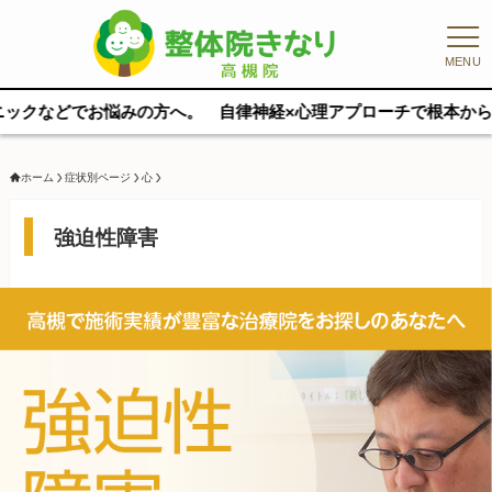
MENU
方へ。 自律神経×心理アプローチで根本から整えます。 完全マンツ
ホーム
症状別ページ
心
強迫性障害