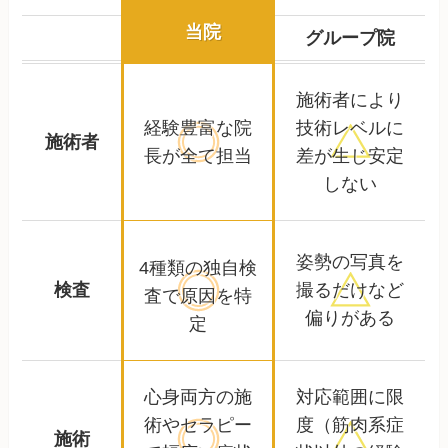
当院
グループ院
施術者により
経験豊富な院
技術レベルに
施術者
長が全て担当
差が生じ安定
しない
姿勢の写真を
4種類の独自検
検査
撮るだけなど
査で
原因を特
偏りがある
定
心身両方の施
対応範囲に限
術やセラピー
度
（筋肉系症
施術