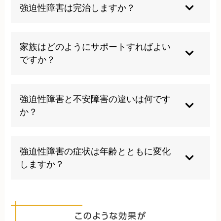
は避けるべきです。また、不安から回避行動を増
強迫性障害は完治しますか？
やしていくことも症状を悪化させます。自己判断
での服薬中止や治療の中断も避けるべきです。た
完全に症状がなくなる「完治」は難しい場合もあ
だ、やってはいけないとわかっていても、やって
りますが、適切な治療により多くの方が寛解レベ
家族はどのようにサポートすればよい
しまうのがこの症状でもありますので、まずは専
ル（症状の80%程度が改善）まで回復します。た
ですか？
門家にご相談ください。
だし、症状の一部が習慣として残ることもありま
す。
強迫行為への同調は避け、「それは強迫観念によ
るもの」として毅然とした態度で接することが大
強迫性障害と不安障害の違いは何です
切です。ただし、本人を責めるのではなく、強迫
か？
観念という「外部の敵」に対して一緒に立ち向か
うという姿勢が効果的です。
強迫性障害は不安障害の一種です。特定の強迫観
念と強迫行為のパターンが特徴で、他の不安障害
強迫性障害の症状は年齢とともに変化
と比べて「わかっていてもやめられない」という
しますか？
認識があることが特徴的です。
強迫性障害の症状は時期によって変化することが
あります。ストレスが増えると悪化し、環境が安
定すると軽減することもあります。また、内容が