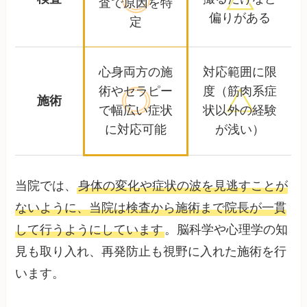
査で
原因を特
偏りがある
定
心身両方の施
対応範囲に限
術やセラピー
度
（筋肉系症
施術
で
幅広い症状
状以外の経験
に対応可能
が浅い）
当院では、
身体の変化や症状の波を見逃すことが
ないように、当院は検査から施術まで院長が一貫
して行うようにしています
。脳科学や心理学の知
見も取り入れ、再発防止も視野に入れた施術を行
います。