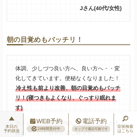
Jさん(40代/女性)
朝の目覚めもバッチリ！
体調、少しづつ良い方へ、良い方へ・・変
化してきています。便秘なくなりました！
冷え性も前より改善、朝の目覚めもバッチ
リ！(寝つきもよくなり、ぐっすり眠れま
す)
WEB予約
電話予約
ストレスの治療も開始して頂き、何もかも
本日の
症状検索
24時間受付中
タップで通話可能です
予約状況
はこちら
変わっていく自分が楽しみです。