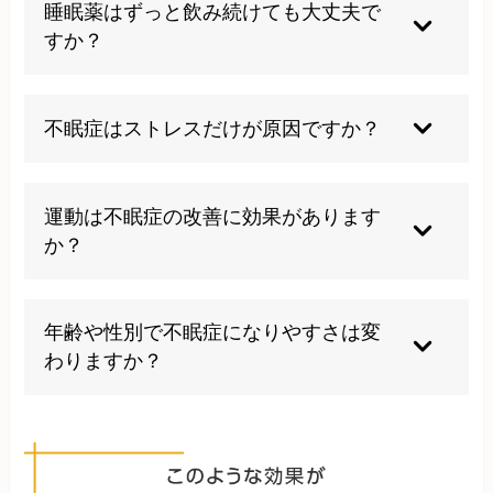
とです。早めの対処が何よりも必要です。寝る直
睡眠薬はずっと飲み続けても大丈夫で
前のカフェインやアルコール摂取、スマホやパソ
すか？
コンの使用、寝だめなどは避けましょう。
長期間の服用は依存や耐性のリスクがあるため、
医師と相談しながら必要最小限にとどめることが
不眠症はストレスだけが原因ですか？
大切です。
ストレス以外にも生活リズムの乱れ、病気、薬の
副作用などさまざまな要因があります。
運動は不眠症の改善に効果があります
か？
適度な運動は睡眠の質を高める効果があります。
ただし、寝る直前の激しい運動は逆効果になるこ
年齢や性別で不眠症になりやすさは変
ともあります。
わりますか？
加齢とともに不眠が増え、女性の方がやや多い傾
向があります。