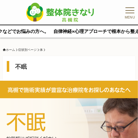
MENU
へ。 自律神経×心理アプローチで根本から整えます。 完全マンツーマ
ホーム
症状別ページ
体
不眠