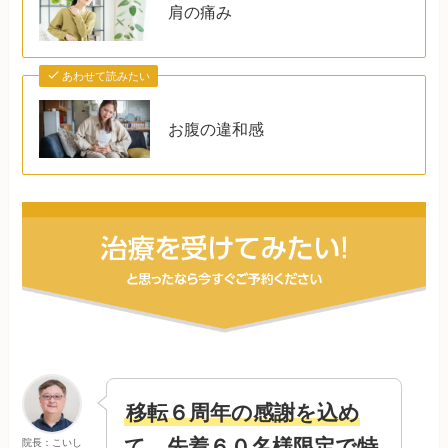
肩の痛み
あわせて読みたい
お腹の違和感
移転６周年
の感謝を込め
て、先着６０名様限定で特
院長：こいし