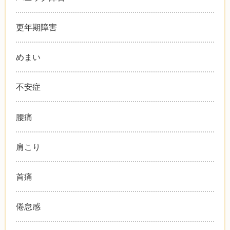
更年期障害
めまい
不安症
腰痛
肩こり
首痛
倦怠感