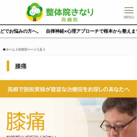
MENU
自律神経×心理アプローチで根本から整えます。 完全マンツーマン／
ホーム
症状別ページ
足
膝痛