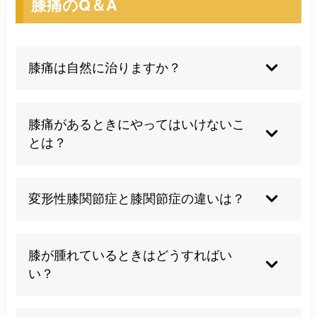
膝痛のQ＆A
膝痛は自然に治りますか？
軽度の場合は安静や生活習慣の見直しで改善する
こともありますが、放置すると悪化しやすいため
膝痛があるときにやってはいけないこ
早めの対策が大切です。
とは？
無理に動かしたり、痛みを我慢して運動を続ける
ことは避けてください。症状が悪化する可能性が
変形性膝関節症と膝関節症の違いは？
あります。
変形性膝関節症は軟骨の摩耗や骨の変形を伴う進
行性の病気で、膝関節症は膝の痛みを伴う疾患全
膝が腫れているときはどうすればい
般を指します。
い？
まずは冷やして安静にし、痛みや腫れが続く場合