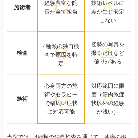
経験豊富な院
技術レベルに
施術者
長が全て担当
差が生じ安定
しない
姿勢の写真を
4種類の独自検
検査
撮るだけなど
査で
原因を特
偏りがある
定
心身両方の施
対応範囲に限
術やセラピー
度
（筋肉系症
施術
で
幅広い症状
状以外の経験
に対応可能
が浅い）
当院では、4種類の独自検査を通じて、膝痛の根