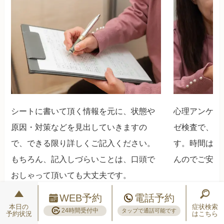
シートに書いて頂く情報を元に、状態や
心理アンケー
原因・対策などを見出していきますの
ゼ検査で、ス
で、できる限り詳しくご記入ください。
す。時間は両
もちろん、記入しづらいことは、口頭で
んのでご安心
おしゃって頂いても大丈夫です。
WEB予約
電話予約
本日の
症状検索
24時間受付中
タップで通話可能です
予約状況
はこちら