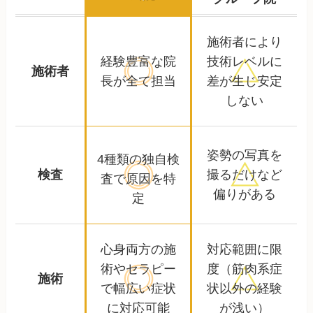
施術者により
経験豊富な院
技術レベルに
施術者
長が全て担当
差が生じ安定
しない
姿勢の写真を
4種類の独自検
検査
撮るだけなど
査で
原因を特
偏りがある
定
心身両方の施
対応範囲に限
術やセラピー
度
（筋肉系症
施術
で
幅広い症状
状以外の経験
に対応可能
が浅い）