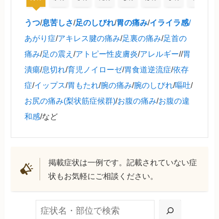
うつ
/
息苦しさ
/
足のしびれ
/
胃の痛み
/
イライラ感
/
あがり症
/
アキレス腱の痛み
/
足裏の痛み
/
足首の
痛み
/
足の震え
/
アトピー性皮膚炎
/
アレルギー
//
胃
潰瘍
/
息切れ
/
育児ノイローゼ
/
胃食道逆流症
/
依存
症
/
イップス
/
胃もたれ
/
腕の痛み
/
腕のしびれ
/
嘔吐
/
お尻の痛み(梨状筋症候群)
/
お腹の痛み
/
お腹の違
和感
/など
掲載症状は一例です。記載されていない症
状もお気軽にご相談ください。
検索