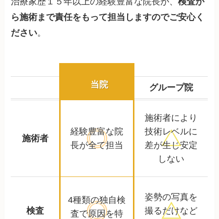
治療家歴１５年以上の経験豊富な院長が、
検査か
ら施術まで責任をもって担当しますのでご安心く
ださい
。
当院
グループ院
施術者により
経験豊富な院
技術レベルに
施術者
長が全て担当
差が生じ安定
しない
姿勢の写真を
4種類の独自検
検査
撮るだけなど
査で
原因を特