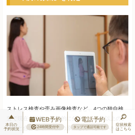
ストレス検査や歪み画像検査など、4つの独自検
査で現在の状態を客観的に分析し、16年以上のデ
WEB予約
電話予約
本日の
症状検索
24時間受付中
タップで通話可能です
ータと合わせて、不調の原因を見出していきま
予約状況
はこちら