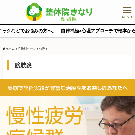
MENU
方へ。 自律神経×心理アプローチで根本から整えます。 完全マンツ
ホーム
症状別ページ
お腹
膀胱炎