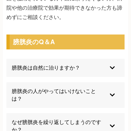
院や他の治療院で効果が期待できなかった方も諦
めずにご相談ください。
膀胱炎のQ＆A
膀胱炎は自然に治りますか？
軽度の膀胱炎は水分摂取を増やすことで改善する
場合もありますが、細菌感染が原因の場合は適切
膀胱炎の人がやってはいけないこと
な抗生物質治療が必要です。放置すると重篤な合
は？
併症を引き起こす可能性があるため、早期の医療
機関受診をお勧めします。
アルコールの過度な摂取、長時間の尿の我慢、下
半身を冷やすこと、水分摂取を控えることは避け
なぜ膀胱炎を繰り返してしまうのです
るべきです。また、処方された抗生物質を自己判
か？