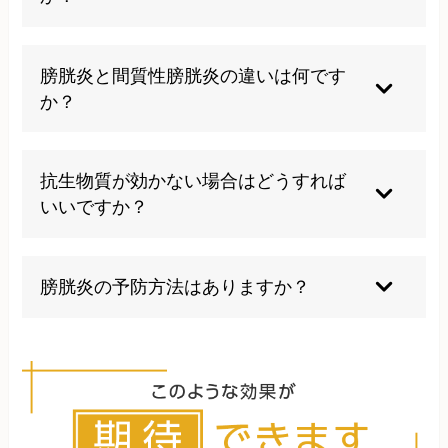
断で中断することも症状の悪化や再発の原因とな
ります。
抗生物質と原因菌の相性が悪い場合、薬剤耐性菌
の存在、治療の不完全な実施、生活習慣の問題、
膀胱炎と間質性膀胱炎の違いは何です
基礎疾患の存在などが考えられます。繰り返す場
か？
合は詳しい検査と生活習慣の見直しが必要です。
一般的な膀胱炎は細菌感染が原因で抗生物質で治
療できますが、間質性膀胱炎は原因不明で細菌感
抗生物質が効かない場合はどうすれば
染を伴わず、症状の緩和を目的とした治療が主体
いいですか？
となります。診断には専門的な検査が必要です。
薬剤感受性検査を行い、原因菌に効果的な抗生物
質を特定する必要があります。薬剤耐性菌の可能
膀胱炎の予防方法はありますか？
性もあるため、専門医による詳しい検査と治療方
針の見直しが重要です。
十分な水分摂取、排尿を我慢しない、下半身を冷
やさない、清潔を保つ、免疫力を維持するための
規則正しい生活習慣が予防に効果的です。ストレ
ス管理も重要な要素です。