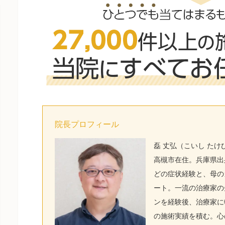
院長プロフィール
磊 丈弘（こいし た
高槻市在住。兵庫県出
どの症状経験と、母の
ート。一流の治療家の
ンを経験後、治療家に転
の施術実績を積む。心