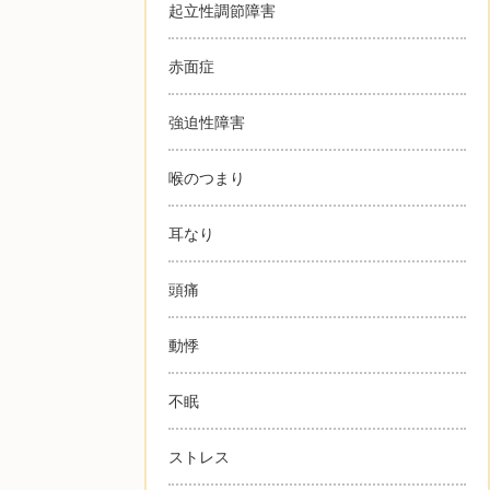
起立性調節障害
赤面症
強迫性障害
喉のつまり
耳なり
頭痛
動悸
不眠
ストレス