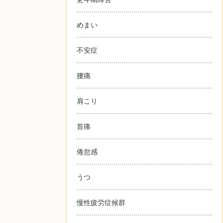
めまい
不安症
腰痛
肩こり
首痛
倦怠感
うつ
慢性疲労症候群