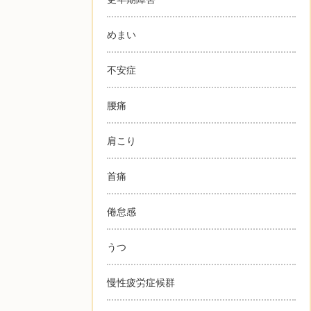
めまい
不安症
腰痛
肩こり
首痛
倦怠感
うつ
慢性疲労症候群