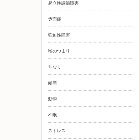
起立性調節障害
赤面症
強迫性障害
喉のつまり
耳なり
頭痛
動悸
不眠
ストレス