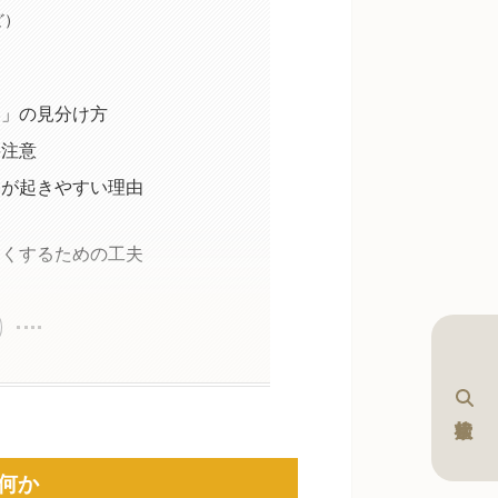
ど）
い」の見分け方
要注意
いが起きやすい理由
くくするための工夫
何か