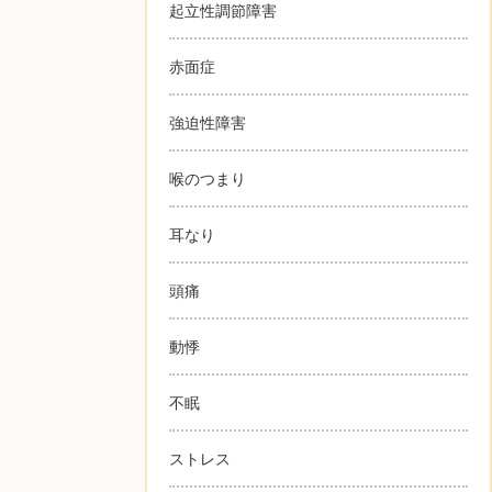
起立性調節障害
赤面症
強迫性障害
喉のつまり
耳なり
頭痛
動悸
不眠
ストレス