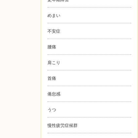
めまい
不安症
腰痛
肩こり
首痛
倦怠感
うつ
慢性疲労症候群