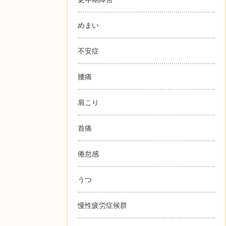
めまい
不安症
腰痛
肩こり
首痛
倦怠感
うつ
慢性疲労症候群