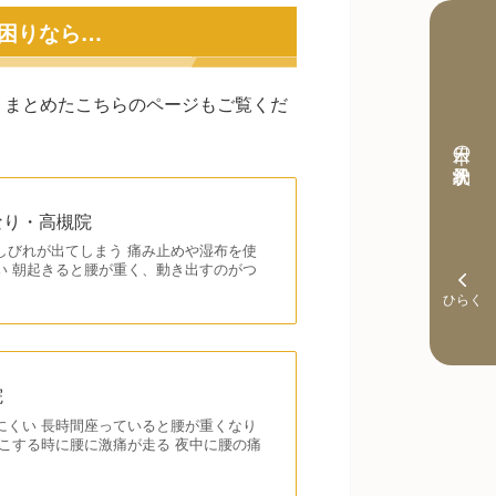
困りなら…
くまとめたこちらのページもご覧くだ
本日の予約状況
なり・高槻院
しびれが出てしまう 痛み止めや湿布を使
い 朝起きると腰が重く、動き出すのがつ
院
にくい 長時間座っていると腰が重くなり
こする時に腰に激痛が走る 夜中に腰の痛