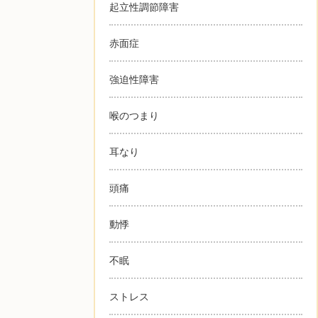
起立性調節障害
赤面症
強迫性障害
喉のつまり
耳なり
頭痛
動悸
不眠
ストレス