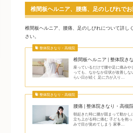
椎間板ヘルニア、腰痛、足のしびれでお
椎間板ヘルニア、腰痛、足のしびれについて詳し
さい。
整体院きなり・高槻院
椎間板ヘルニア | 整体院き
座っているだけで腰や足に痛みや
っても、なかなか症状が改善しな
らい日が続く 足に力が入り…
整体院きなり・高槻院
腰痛 | 整体院きなり・高槻
朝起きた時に腰が固まって動かし
立ち上がる時に痛む 子どもを抱っ
みで目が覚めてしまう 家事…