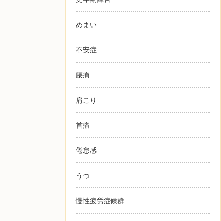
めまい
不安症
腰痛
肩こり
首痛
倦怠感
うつ
慢性疲労症候群