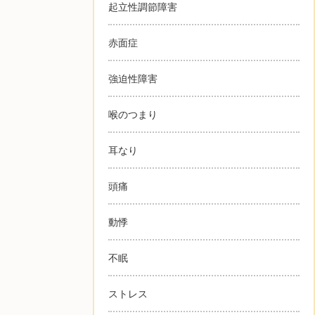
起立性調節障害
赤面症
強迫性障害
喉のつまり
耳なり
頭痛
動悸
不眠
ストレス