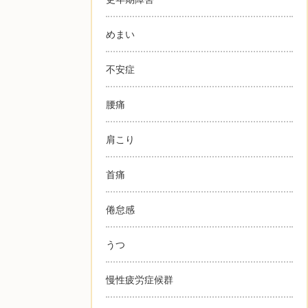
めまい
不安症
腰痛
肩こり
首痛
倦怠感
うつ
慢性疲労症候群