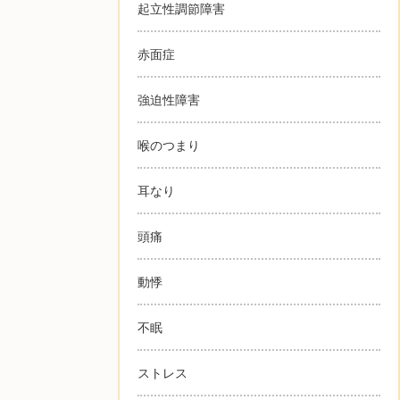
起立性調節障害
赤面症
強迫性障害
喉のつまり
耳なり
頭痛
動悸
不眠
ストレス