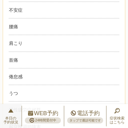
不安症
腰痛
肩こり
首痛
倦怠感
うつ
慢性疲労症候群
WEB予約
電話予約
本日の
症状検索
24時間受付中
タップで通話可能です
予約状況
はこちら
起立性調節障害