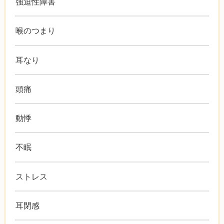
強迫性障害
喉のつまり
耳なり
頭痛
動悸
不眠
ストレス
耳閉感