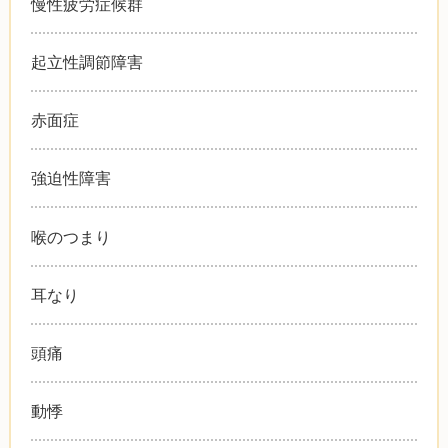
慢性疲労症候群
起立性調節障害
赤面症
強迫性障害
喉のつまり
耳なり
頭痛
動悸