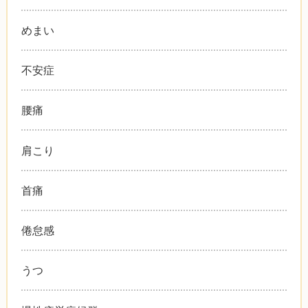
めまい
不安症
腰痛
肩こり
首痛
倦怠感
うつ