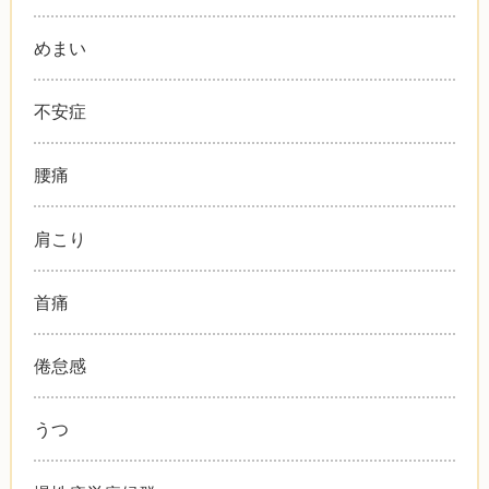
めまい
不安症
腰痛
肩こり
首痛
倦怠感
うつ