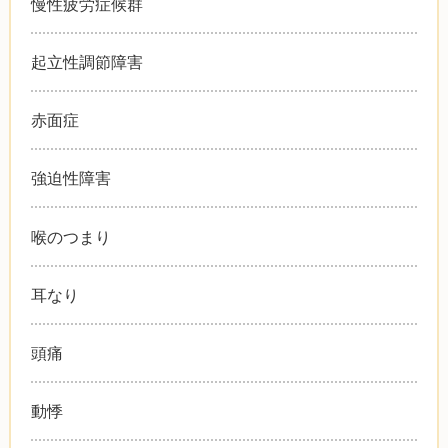
慢性疲労症候群
起立性調節障害
赤面症
強迫性障害
喉のつまり
耳なり
頭痛
動悸